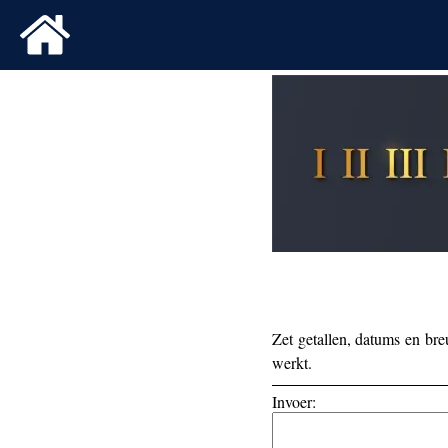
Převodník římských číslic (Čeština)
Combinatie­rekenmachine
Rome
F
Conversor de números romanos (Español)
Convertisseu
Kalkulator liczb rzymskich (Polski)
Конверте
罗
Zet getallen, datums en bre
werkt.
Invoer: