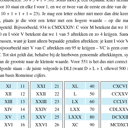
r 10 staat en elke I voor 1, en we er twee van de eerste en drie van de
10 + 1 + 1 + 1 = 23). Je mag een letter echter niet meer dan drie keer
len, plaats je die vóór een letter met een hogere waarde – op die m
opgeteld. Bijvoorbeeld, 934 is CMXXXIV: C vóór M betekent dat we 1
 en I vóór V betekent dat we 1 van 5 aftrekken en zo 4 krijgen. Sam
passen, want je kunt alleen bepaalde getallen aftrekken: je kunt I vóór 
ijvoorbeeld niet V van C aftrekken om 95 te krijgen – VC is geen corre
. Tot slot geldt dat, behalve bij de hierboven genoemde aftrekkingen, sy
n de grootste naar de kleinste waarde. Voor 551 is het dus niet correc
volgorde staan – de juiste volgorde is DLI (want D > L > I, oftewel 500 
an basis Romeinse cijfers.
XI
11
XXI
21
XL
40
CXCVI
XII
12
XXII
22
L
50
CCXX
XIII
13
XXIII
23
LX
60
CCLVI
XIV
14
XXIV
24
LXX
70
CDLXXV
XV
15
XXV
25
LXXX
80
DCXXI
XVI
16
XXVI
26
XC
90
MCDXCI