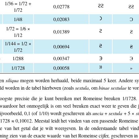
1/36 = 1/72 +
𐆓𐆓
0,02778
ƧƧ
1/72
𐅀
1/48
0,02083
Ɔ
1/72 = 1/6 ×
𐆓
0,01389
Ƨ
1/12
1/144 = 1/2 ×
𐆔
0,00694
₴
1/72
e
1/288
0,00347
℈
Э
𐆕
1/1728
0,00058
»
en
siliqua
mogen worden herhaald, beide maximaal 5 keer. Andere s
ald worden in de tabel hierboven (zoals
sextula
, om
binae sextulae
te vo
 hoogste precisie die je kunt bereiken met Romeinse breuken 1/1728.
 waardoor het onmogelijk is om veel breuken exact weer te geven die 
jvoorbeeld, 0,1 (of 1/10) wordt geschreven als
uncia
+
sextula
+ 5 ×
s
1728 ≈ 0,10012. Meestal leidt het vinden van een passende Romeinse 
e van het getal dat je wilt weergeven. In de onderstaande tabel vin
ening zien van de exacte waarde van het Romeinse cijfer, geschreven in