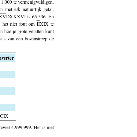
t 1.000 te vermenigvuldigen.
 met elk natuurlijk getal,
XV
DXXXVI is 65.536. En
s het niet fout om
II
XIX te
 hoe je grote getallen kunt
laats van een bovenstreep de
nverter
CIX
wel 4.999.999. Het is niet