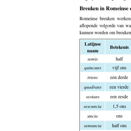
Breuken in Romeinse c
Romeinse breuken werken 
aflopende volgorde van waar
kunnen worden om breuken t
Latijnse
Betekenis
naam
semis
half
quincunx
vijf ons
triens
een derde
quadrans
een vierde
sextans
een zesde
sescuncia
1,5 ons
uncia
ons
semuncia
half ons