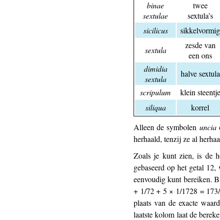
binae
twee
sextulae
sextula’s
sicilicus
sikkelvormig
zesde van
sextula
een ons
dimidia
halve sextula
sextula
scripulum
klein steentj
siliqua
korrel
Alleen de symbolen
uncia
herhaald, tenzij ze al herha
Zoals je kunt zien, is de
gebaseerd op het getal 12,
eenvoudig kunt bereiken. Bi
+ 1/72 + 5 × 1/1728 = 173/
plaats van de exacte waard
laatste kolom laat de berek