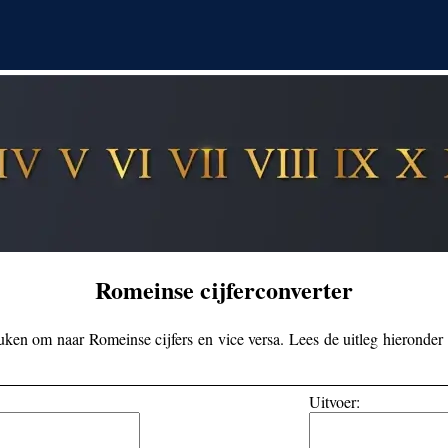
rtal omregner (Dansk)
aculteit­rekenmachine
Umwandler für römische Zahle
Permutatie- en variatie­rek
r de chiffres romains (Français)
Convertitore di numeri romani
р римских цифр (Русский)
Omvandlare för romerska siffr
马数字转换器（中文）
Romeinse cijfer­converter
uken om naar Romeinse cijfers en vice versa. Lees de uitleg hieronder
Uitvoer: