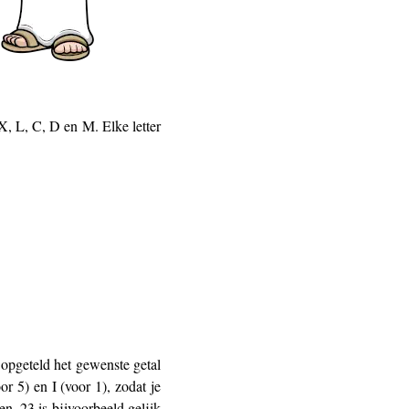
X, L, C, D en M. Elke letter
opgeteld het gewenste getal
r 5) en I (voor 1), zodat je
en. 23 is bijvoorbeeld gelijk