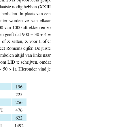
 laatste nodig hebben (XXIII
 herhalen. In plaats van een
anier worden ze van elkaar
00 van 1000 aftrekken en zo
en geeft dat 900 + 30 + 4 =
V of X zetten, X vóór L of C
ct Romeins cijfer. De juiste
mbolen altijd van links naar
t om LID te schrijven, omdat
> 50 > 1). Hieronder vind je
196
V
225
256
I
476
I
622
I
1492