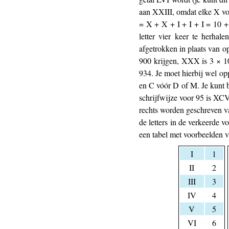
aan XXIII, omdat elke X voo
= X + X + I + I + I = 10 + 
letter vier keer te herha
afgetrokken in plaats van 
900 krijgen, XXX is 3 × 10
934. Je moet hierbij wel op
en C vóór D of M. Je kunt b
schrijfwijze voor 95 is XCV
rechts worden geschreven va
de letters in de verkeerde 
een tabel met voorbeelden v
I
1
II
2
III
3
IV
4
V
5
VI
6