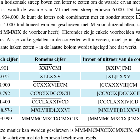
 horizontale streep boven een letter te zetten om de waarde ervan me
is, wordt de waarde van VI met een streep erboven 6.000. Dit kan
 934.000. Je kunt de letters ook combineren met en zonder streep:
L
n 4.000 traditioneel worden geschreven met M voor duizendtallen, i
l MMXIX de voorkeur heeft). Hieronder zie je enkele voorbeelden van
rs. Als je zulke getallen in de converter wilt invoeren, moet je in p
rkante haken zetten – in de laatste kolom wordt uitgelegd hoe dat werkt.
ch cijfer
Romeins cijfer
Invoer of uitvoer van de co
.901
XXIV
CMI
[XXIV]CMI
.075
XL
LXXV
[XL]LXXV
8.900
CCXXXVIII
CM
[CCXXXVIII]CM
9.792
CCXCIX
DCCXCII
[CCXCIX]DCCXCII
4.400
CCCLXXXIV
CD
[CCCLXXXIV]CD
48.576
MXLVIII
DLXXVI
[MXLVIII]DLXXVI
99.999
MMMMCMXCIX
CMXCIX
[MMMMCMXCIX]CMX
deze manier kan worden geschreven is
MMMMCMXCIX
CMXCIX, ofte
l te schrijven met de hierboven beschreven regels.