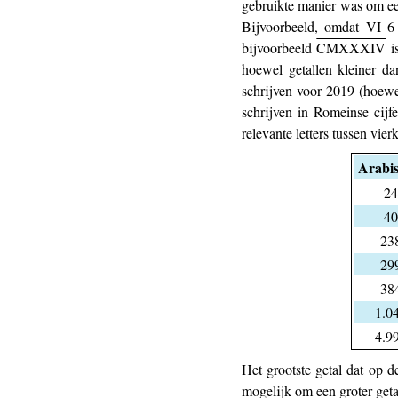
gebruikte manier was om een
Bijvoorbeeld, omdat VI 6 
bijvoorbeeld
CMXXXIV
is
hoewel getallen kleiner da
schrijven voor 2019 (hoewe
schrijven in Romeinse cijfe
relevante letters tussen vie
Arabis
24
40
23
29
38
1.0
4.9
Het grootste getal dat op 
mogelijk om een groter geta