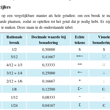
ijfers
op een vergelijkbare manier als hele getallen: om een breuk te m
de plaatsen, zodat ze optellen tot het getal dat je nodig hebt. Er z
e maken. Deze staan in de onderstaande tabel.
Rationale
Decimale waarde bij
Echte
Visuele
breuk
benadering
tekens
benaderin
1/2
0,50000
S
S
𐆐𐆐𐆑
⁙
5/12
0,41667
𐆐𐆐
4/12 = 1/3
0,33333
∷
𐆐𐆑
3/12 = 1/4
0,25000
∴
𐆐
2/12 = 1/6
0,16667
:
𐆒𐆑
1/8
0,12500
Є·
𐆑
1/12
0,08333
·
𐆒
1/24
0,04167
Є