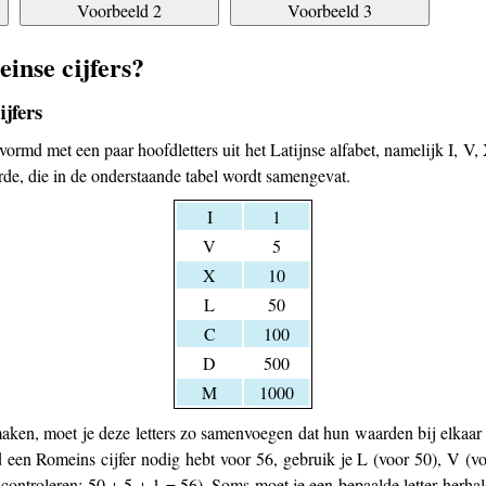
Voorbeeld 2
Voorbeeld 3
inse cijfers?
jfers
ormd met een paar hoofdletters uit het Latijnse alfabet, namelijk I, V, 
de, die in de onderstaande tabel wordt samengevat.
I
1
V
5
X
10
L
50
C
100
D
500
M
1000
aken, moet je deze letters zo samenvoegen dat hun waarden bij elkaar 
 een Romeins cijfer nodig hebt voor 56, gebruik je L (voor 50), V (voo
 controleren: 50 + 5 + 1 = 56). Soms moet je een bepaalde letter herhal