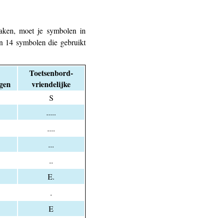
aken, moet je symbolen in
ijn 14 symbolen die gebruikt
Toetsenbord­
gen
vriendelijke
S
.....
....
...
..
E.
.
E