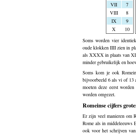
VII
7
VIII
8
IX
9
X
10
Soms worden vier identiek
oude klokken IIII zien in p
als XXXX in plaats van XL.
minder gebruikelijk en hoew
Soms kom je ook Romeinse 
bijvoorbeeld 6 als vi of 13 
moeten deze eerst worden v
worden omgezet.
Romeinse cijfers grote
Er zijn veel manieren om R
Rome als in middeleeuws Eu
ook voor het schrijven van