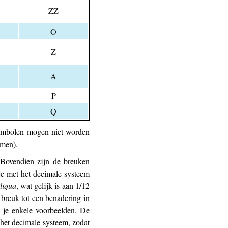
ZZ
O
Z
A
P
Q
ymbolen mogen niet worden
rmen).
 Bovendien zijn de breuken
je met het decimale systeem
iliqua
, wat gelijk is aan 1/12
breuk tot een benadering in
d je enkele voorbeelden. De
 het decimale systeem, zodat