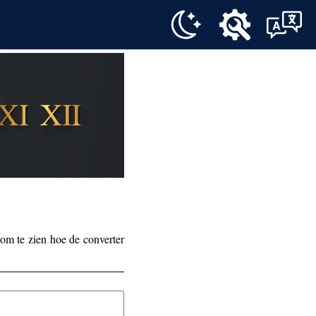
n (Deutsch)
enmachine
Roman Numeral Converter (English)
Romeinse cijfer­converter
 (Italiano)
Romeinse cijfer­converter (Nederlands)
or (Svenska)
Romen Rakamları Dönüştürücü (Türkçe)
 om te zien hoe de converter