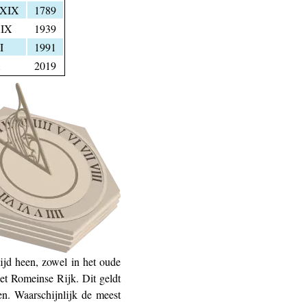
XIX
1789
IX
1939
I
1991
X
2019
ijd heen, zowel in het oude
et Romeinse Rijk. Dit geldt
en. Waarschijnlijk de meest