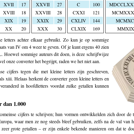
XVII
17
XXVII
27
C
100
MDCCLXX
XVIII
18
XXVIII
28
CXXI
121
MCMXXX
XIX
19
XXIX
29
CXLIV
144
MCMXC
XX
20
XXX
30
CLXIX
169
MMXI
e letters achter elkaar gebruikt. Zo kun je op sommige
laats van IV om 4 weer te geven. Of je kunt ergens 40 zien
 Hoewel sommige auteurs dit doen, is deze schrijfwijze
el onze converter het begrijpt, raden we het niet aan.
cijfers tegen die met kleine letters zijn geschreven,
als xiii. Helaas herkent de converter geen kleine letters en
eranderd in hoofdletters voordat zulke getallen kunnen
r dan 1.000
omeinse cijfers te schrijven; hun vormen ontwikkelden zich door de t
ropa, waar men ze nog steeds bleef gebruiken, zelfs na de val van h
 zeer grote getallen – er zijn enkele bekende manieren om dat te do